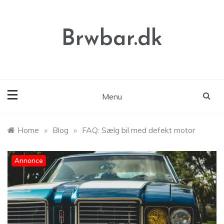
Skip
to
content
Brwbar.dk
Menu
Home
»
Blog
»
FAQ: Sælg bil med defekt motor
Annonce